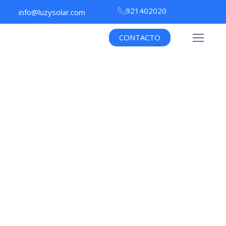
921402020
info@luzysolar.com
CONTACTO